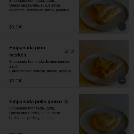
Empanada horneada. 220g.

Queso mozzarella, suave salsa 
bechamel, tomate en cubos, jamón y 
orégano.
$3.200
Empanada pino
merkén
Empanada horneada de pino merkén. 
220g.

Carne molida, cebolla, huevo, aceituna 
negra de azapa, suave toque de merkén 
$3.200
ahumado y especias.
Empanada pollo queso
Empanada horneada. 220g.

Queso mozzarella, suave salsa 
bechamel, pechuga de pollo 
desmenuzada y especias.