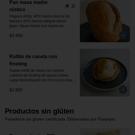
Pan masa madre
rústico
Hogaza 800g. 80% harina blanca de 
fuerza y 20% harina integral whole 
grain. Masa madre con harina de 
centeno orgánica.

$3.990
24 horas de fermentación.

Producto vegano.
Rollito de canela con
frosting
Suave rollito de masa con canela, 
cubierto de frosting de queso crema. 
Larga fermentación de 24 hrs con masa 
madre.
$2.800
Productos sin glúten
Panadería sin gluten certificada. Elaborados por Panpami.