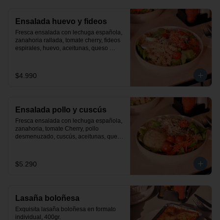
Ensalada huevo y fideos
Fresca ensalada con lechuga española, 
zanahoria rallada, tomate cherry, fideos 
espirales, huevo, aceitunas, queso 
parmesano y finas hiervas. Incluye 
aderezo de la casa.
$4.990
Ensalada pollo y cuscús
Fresca ensalada con lechuga española, 
zanahoria, tomate Cherry, pollo 
desmenuzado, cuscús, aceitunas, queso 
parmesano y finas hiervas. Incluye 
aderezo de la casa.
$5.290
Lasaña boloñesa
Exquisita lasaña boloñesa en formato 
individual, 400gr.
