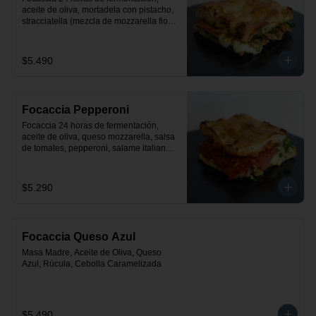
aceite de oliva, mortadela con pistacho, 
stracciatella (mezcla de mozzarella fior 
de latte con crema), rúcula y pesto.
$5.490
Focaccia Pepperoni
Focaccia 24 horas de fermentación, 
aceite de oliva, queso mozzarella, salsa 
de tomates, pepperoni, salame italiano y 
rúcula
$5.290
Focaccia Queso Azul
Masa Madre, Aceite de Oliva, Queso 
Azul, Rúcula, Cebolla Caramelizada
$5.490