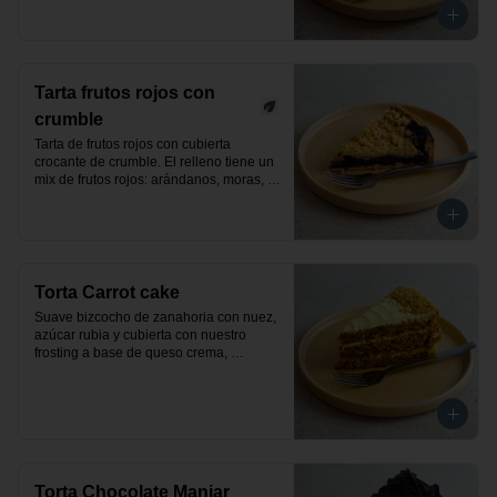
Tarta frutos rojos con
crumble
Tarta de frutos rojos con cubierta 
crocante de crumble. El relleno tiene un 
mix de frutos rojos: arándanos, moras, 
frutillas y frambuesas. Producto vegano.
Torta Carrot cake
Suave bizcocho de zanahoria con nuez, 
azúcar rubia y cubierta con nuestro 
frosting a base de queso crema, 
decorada con nueces. Un exquisito 
pastel clásico y elaborado de manera 
artesanal.
Torta Chocolate Manjar