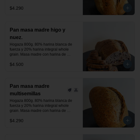
centeno orgánica. Aceitunas negras, 
$4.290
verdes y un toque de romero.

24 horas de fermentación.

Producto vegano.
Pan masa madre higo y
nuez.
Hogaza 800g. 80% harina blanca de 
fuerza y 20% harina integral whole 
grain. Masa madre con harina de 
centeno orgánica. Higos deshidratados 
$4.500
y nuez.

24 horas de fermentación.

Producto vegano.
Pan masa madre
multisemillas
Hogaza 800g. 80% harina blanca de 
fuerza y 20% harina integral whole 
grain. Masa madre con harina de 
centeno orgánica. Semillas de linaza, 
$4.290
chía y sésamo tostado, previamente 
activadas.

24 horas de fermentación.

Producto vegano.