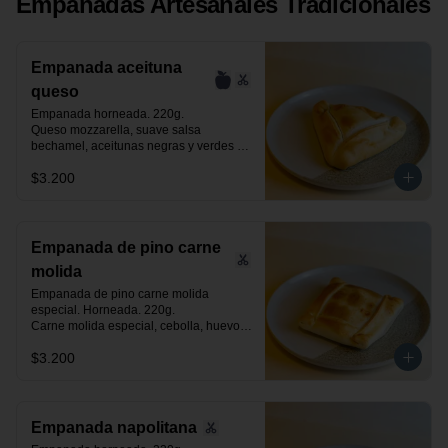
Empanadas Artesanales Tradicionales
Empanada aceituna
queso
Empanada horneada. 220g.

Queso mozzarella, suave salsa 
bechamel, aceitunas negras y verdes 
laminadas.
$3.200
Empanada de pino carne
molida
Empanada de pino carne molida 
especial. Horneada. 220g.

Carne molida especial, cebolla, huevo, 
aceituna negra de azapa y especias.
$3.200
Empanada napolitana