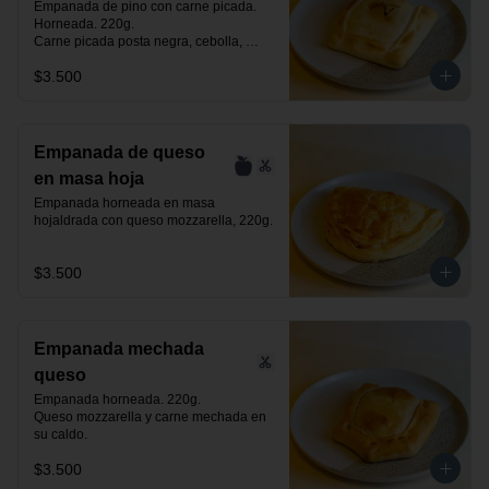
Empanada de pino con carne picada. 
Horneada. 220g.

Carne picada posta negra, cebolla, 
huevo, aceituna negra de azapa y 
$3.500
especias.
Empanada de queso
en masa hoja
Empanada horneada en masa 
hojaldrada con queso mozzarella, 220g.
$3.500
Empanada mechada
queso
Empanada horneada. 220g.

Queso mozzarella y carne mechada en 
su caldo.
$3.500