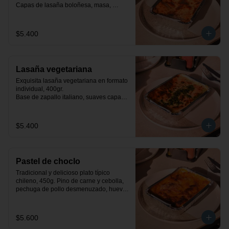
Capas de lasaña boloñesa, masa, 
queso mozzarella y salsa bechamel.
$5.400
Lasaña vegetariana
Exquisita lasaña vegetariana en formato 
individual, 400gr.

Base de zapallo italiano, suaves capas 
de masa, espinacas a la crema y salsa 
bechamel.
$5.400
Pastel de choclo
Tradicional y delicioso plato típico 
chileno, 450g. Pino de carne y cebolla, 
pechuga de pollo desmenuzado, huevo, 
aceituna y pastelera de choclo dulce.
$5.600