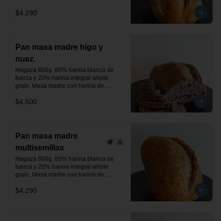
centeno orgánica. Aceitunas negras, 
$4.290
verdes y un toque de romero.

24 horas de fermentación.

Producto vegano.
Pan masa madre higo y
nuez.
Hogaza 800g. 80% harina blanca de 
fuerza y 20% harina integral whole 
grain. Masa madre con harina de 
centeno orgánica. Higos deshidratados 
$4.500
y nuez.

24 horas de fermentación.

Producto vegano.
Pan masa madre
multisemillas
Hogaza 800g. 80% harina blanca de 
fuerza y 20% harina integral whole 
grain. Masa madre con harina de 
centeno orgánica. Semillas de linaza, 
$4.290
chía y sésamo tostado, previamente 
activadas.

24 horas de fermentación.

Producto vegano.