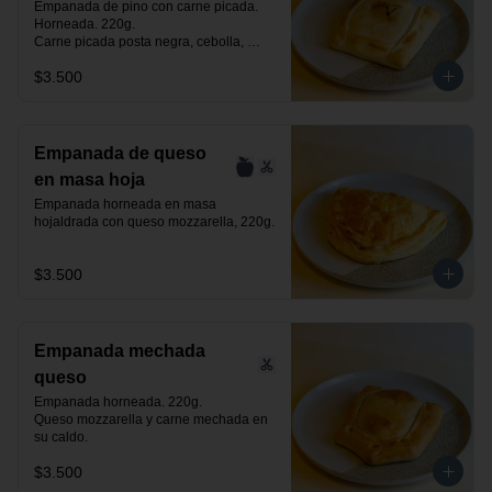
Empanada de pino con carne picada. 
Horneada. 220g.

Carne picada posta negra, cebolla, 
huevo, aceituna negra de azapa y 
$3.500
especias.
Empanada de queso
en masa hoja
Empanada horneada en masa 
hojaldrada con queso mozzarella, 220g.
$3.500
Empanada mechada
queso
Empanada horneada. 220g.

Queso mozzarella y carne mechada en 
su caldo.
$3.500