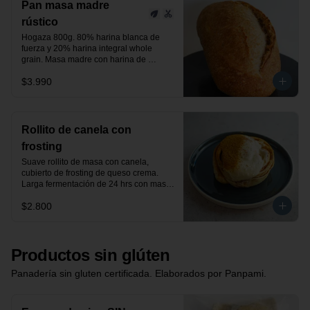
Pan masa madre
rústico
Hogaza 800g. 80% harina blanca de 
fuerza y 20% harina integral whole 
grain. Masa madre con harina de 
centeno orgánica.

$3.990
24 horas de fermentación.

Producto vegano.
Rollito de canela con
frosting
Suave rollito de masa con canela, 
cubierto de frosting de queso crema. 
Larga fermentación de 24 hrs con masa 
madre.
$2.800
Productos sin glúten
Panadería sin gluten certificada. Elaborados por Panpami.