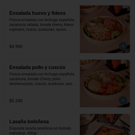
Ensalada huevo y fideos
Fresca ensalada con lechuga española, 
zanahoria rallada, tomate cherry, fideos 
espirales, huevo, aceitunas, queso 
parmesano y finas hiervas. Incluye 
aderezo de la casa.
$4.990
Ensalada pollo y cuscús
Fresca ensalada con lechuga española, 
zanahoria, tomate Cherry, pollo 
desmenuzado, cuscús, aceitunas, queso 
parmesano y finas hiervas. Incluye 
aderezo de la casa.
$5.290
Lasaña boloñesa
Exquisita lasaña boloñesa en formato 
individual, 400gr.
