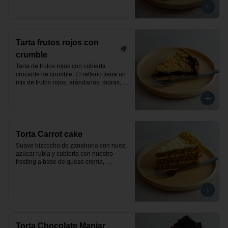
Tarta frutos rojos con
crumble
Tarta de frutos rojos con cubierta 
crocante de crumble. El relleno tiene un 
mix de frutos rojos: arándanos, moras, 
frutillas y frambuesas. Producto vegano.
Torta Carrot cake
Suave bizcocho de zanahoria con nuez, 
azúcar rubia y cubierta con nuestro 
frosting a base de queso crema, 
decorada con nueces. Un exquisito 
pastel clásico y elaborado de manera 
artesanal.
Torta Chocolate Manjar