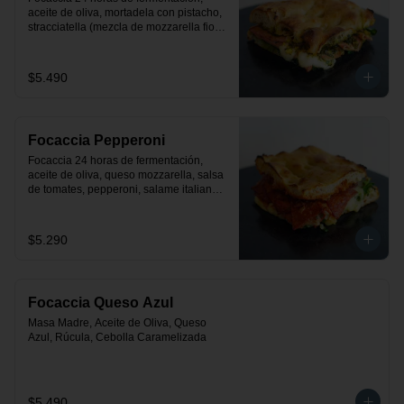
aceite de oliva, mortadela con pistacho, 
stracciatella (mezcla de mozzarella fior 
de latte con crema), rúcula y pesto.
$5.490
Focaccia Pepperoni
Focaccia 24 horas de fermentación, 
aceite de oliva, queso mozzarella, salsa 
de tomates, pepperoni, salame italiano y 
rúcula
$5.290
Focaccia Queso Azul
Masa Madre, Aceite de Oliva, Queso 
Azul, Rúcula, Cebolla Caramelizada
$5.490