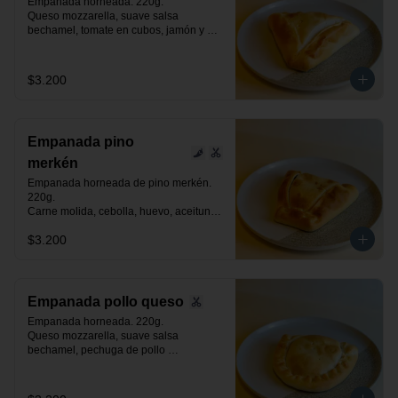
Empanada horneada. 220g.

Queso mozzarella, suave salsa 
bechamel, tomate en cubos, jamón y 
orégano.
$3.200
Empanada pino
merkén
Empanada horneada de pino merkén. 
220g.

Carne molida, cebolla, huevo, aceituna 
negra de azapa, suave toque de merkén 
$3.200
ahumado y especias.
Empanada pollo queso
Empanada horneada. 220g.

Queso mozzarella, suave salsa 
bechamel, pechuga de pollo 
desmenuzada y especias.