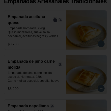
Empanadas Artesanales Tradicionales
Empanada aceituna
queso
Empanada horneada. 220g.

Queso mozzarella, suave salsa 
bechamel, aceitunas negras y verdes 
laminadas.
$3.200
Empanada de pino carne
molida
Empanada de pino carne molida 
especial. Horneada. 220g.

Carne molida especial, cebolla, huevo, 
aceituna negra de azapa y especias.
$3.200
Empanada napolitana