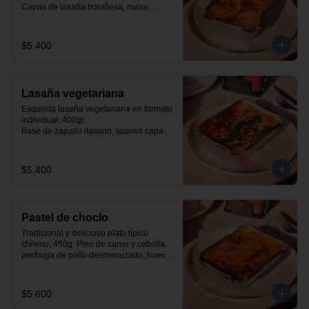
Capas de lasaña boloñesa, masa, 
queso mozzarella y salsa bechamel.
$5.400
Lasaña vegetariana
Exquisita lasaña vegetariana en formato 
individual, 400gr.

Base de zapallo italiano, suaves capas 
de masa, espinacas a la crema y salsa 
bechamel.
$5.400
Pastel de choclo
Tradicional y delicioso plato típico 
chileno, 450g. Pino de carne y cebolla, 
pechuga de pollo desmenuzado, huevo, 
aceituna y pastelera de choclo dulce.
$5.600