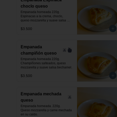
choclo queso
Empanada horneada 220g.

Espinacas a la crema, choclo, 
queso mozzarella y suave salsa 
bechamel.
$3.500
Empanada
champiñón queso
Empanada horneada 220g.

Champiñones salteados, queso 
mozzarella y suave salsa bechamel.
$3.500
Empanada mechada
queso
Empanada horneada. 220g.

Queso mozzarella y carne mechada 
en su caldo.