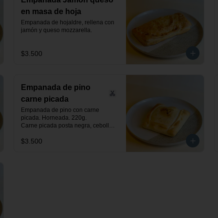
en masa de hoja
Empanada de hojaldre, rellena con 
jamón y queso mozzarella.
$3.500
Empanada de pino
carne picada
Empanada de pino con carne 
picada. Horneada. 220g.

Carne picada posta negra, cebolla, 
huevo, aceituna negra de azapa y 
$3.500
especias.