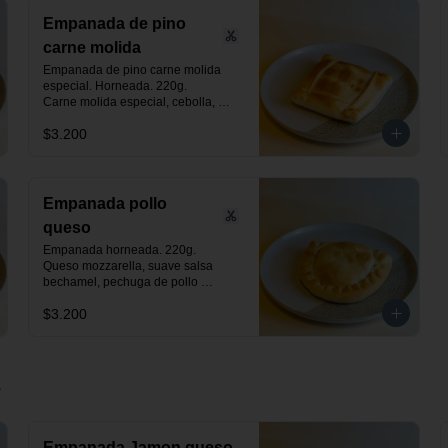
Empanada de pino
carne molida
Empanada de pino carne molida 
especial. Horneada. 220g.

Carne molida especial, cebolla, 
huevo, aceituna negra de azapa y 
$3.200
especias.
Empanada pollo
queso
Empanada horneada. 220g.

Queso mozzarella, suave salsa 
bechamel, pechuga de pollo 
desmenuzada y especias.
$3.200
s
Empanada Jamon queso