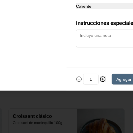
Caliente
Instrucciones especial
Pan Blanco SIN GLUTEN
500g.
Pan masa madre multisemillas. SIN 
GLUTEN 500g. Producto 
congelado. Elaborado por Pan 
Pami.
$5.990
Agregar
Croissant clásico
Croissant de mantequilla 100g.