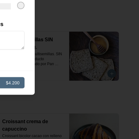
es
Pan multisemillas SIN
GLUTEN 500g.
Pan masa madre multisemillas. SIN 
GLUTEN 500g. Producto 
congelado. Elaborado por Pan 
Pami.
$5.990
$4.200
Croissant crema de
capuccino
Croissant bicolor cacao con relleno 