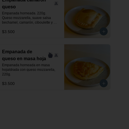
queso
Empanada horneada. 220g.

Queso mozzarella, suave salsa 
bechamel, camarón, ciboulette y 
especias.
$3.500
Empanada de
queso en masa hoja
Empanada horneada en masa 
hojaldrada con queso mozzarella, 
220g.
$3.500