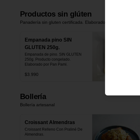
Productos sin glúten
Panadería sin gluten certificada. Elaborados por Panpami.
Empanada pino SIN
GLUTEN 250g.
Empanada de pino. SIN GLUTEN 
250g. Producto congelado. 
Elaborado por Pan Pami.
$3.990
Bollería
Bollería artesanal
Croissant Almendras
Croissant Relleno Con Praliné De 
Almendras.