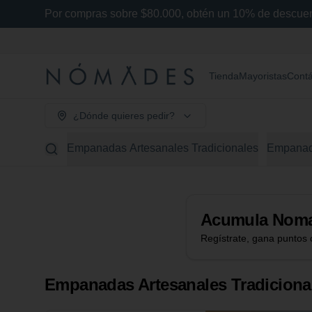
Por compras sobre $80.000, obtén un 10% de descu
Tienda
Mayoristas
Cont
¿Dónde quieres pedir?
Empanadas Artesanales Tradicionales
Empanada
Acumula
Noma
Regístrate, gana puntos 
Empanadas Artesanales Tradiciona