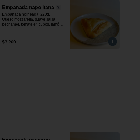
Empanada napolitana
Empanada horneada. 220g.

Queso mozzarella, suave salsa 
bechamel, tomate en cubos, jamón 
y orégano.
$3.200
Empanada camarón