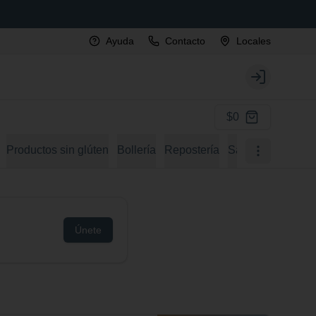
Ayuda
Contacto
Locales
Login
$0
Productos sin glúten
Bollería
Repostería
Sandwiches
Al
Únete