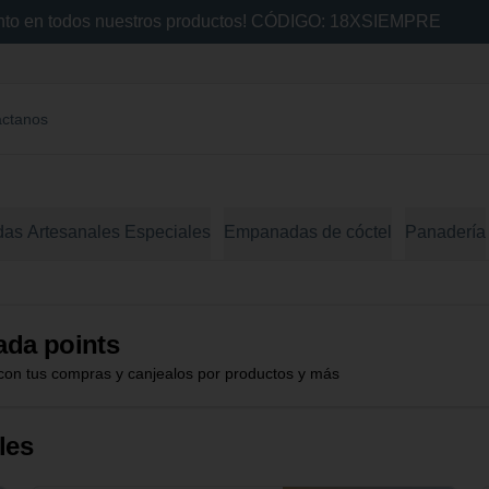
ento en todos nuestros productos! CÓDIGO: 18XSIEMPRE
áctanos
s Artesanales Especiales
Empanadas de cóctel
Panadería
da points
con tus compras y canjealos por productos y más
les