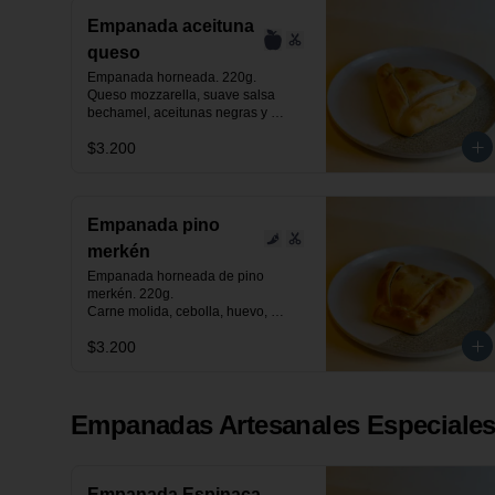
Empanada aceituna
queso
Empanada horneada. 220g.

Queso mozzarella, suave salsa 
bechamel, aceitunas negras y 
verdes laminadas.
$3.200
Empanada pino
merkén
Empanada horneada de pino 
merkén. 220g.

Carne molida, cebolla, huevo, 
aceituna negra de azapa, suave 
$3.200
toque de merkén ahumado y 
especias.
Empanadas Artesanales Especiale
Empanada Espinaca