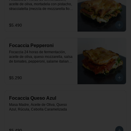
aceite de oliva, mortadela con pistacho, 
stracciatella (mezcla de mozzarella fior 
de latte con crema), rúcula y pesto.
$5.490
Focaccia Pepperoni
Focaccia 24 horas de fermentación, 
aceite de oliva, queso mozzarella, salsa 
de tomates, pepperoni, salame italiano y 
rúcula
$5.290
Focaccia Queso Azul
Masa Madre, Aceite de Oliva, Queso 
Azul, Rúcula, Cebolla Caramelizada
$5.490