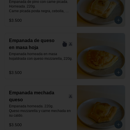
Empanada de pino con carne picada. 
Horneada. 220g.

Carne picada posta negra, cebolla, 
huevo, aceituna negra de azapa y 
$3.500
especias.
Empanada de queso
en masa hoja
Empanada horneada en masa 
hojaldrada con queso mozzarella, 220g.
$3.500
Empanada mechada
queso
Empanada horneada. 220g.

Queso mozzarella y carne mechada en 
su caldo.
$3.500