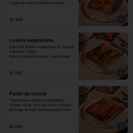
Capas de lasaña boloñesa, masa, 
queso mozzarella y salsa bechamel.
$5.400
Lasaña vegetariana
Exquisita lasaña vegetariana en formato 
individual, 400gr.

Base de zapallo italiano, suaves capas 
de masa, espinacas a la crema y salsa 
bechamel.
$5.400
Pastel de choclo
Tradicional y delicioso plato típico 
chileno, 450g. Pino de carne y cebolla, 
pechuga de pollo desmenuzado, huevo, 
aceituna y pastelera de choclo dulce.
$5.600