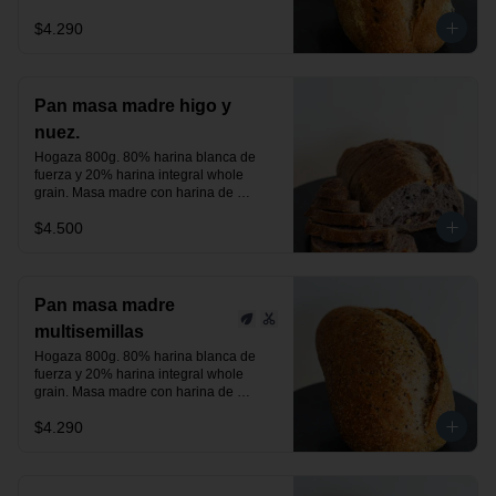
centeno orgánica. Aceitunas negras, 
$4.290
verdes y un toque de romero.

24 horas de fermentación.

Producto vegano.
Pan masa madre higo y
nuez.
Hogaza 800g. 80% harina blanca de 
fuerza y 20% harina integral whole 
grain. Masa madre con harina de 
centeno orgánica. Higos deshidratados 
$4.500
y nuez.

24 horas de fermentación.

Producto vegano.
Pan masa madre
multisemillas
Hogaza 800g. 80% harina blanca de 
fuerza y 20% harina integral whole 
grain. Masa madre con harina de 
centeno orgánica. Semillas de linaza, 
$4.290
chía y sésamo tostado, previamente 
activadas.

24 horas de fermentación.

Producto vegano.