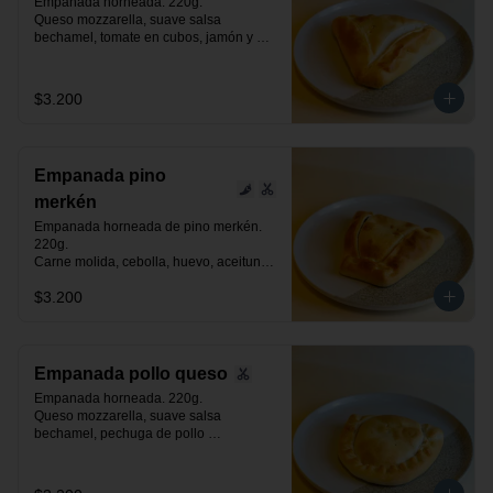
Empanada horneada. 220g.

Queso mozzarella, suave salsa 
bechamel, tomate en cubos, jamón y 
orégano.
$3.200
Empanada pino
merkén
Empanada horneada de pino merkén. 
220g.

Carne molida, cebolla, huevo, aceituna 
negra de azapa, suave toque de merkén 
$3.200
ahumado y especias.
Empanada pollo queso
Empanada horneada. 220g.

Queso mozzarella, suave salsa 
bechamel, pechuga de pollo 
desmenuzada y especias.