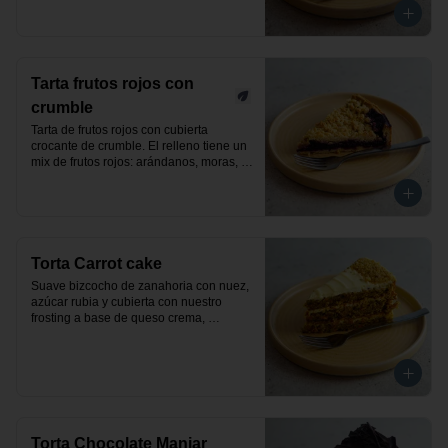
Tarta frutos rojos con
crumble
Tarta de frutos rojos con cubierta 
crocante de crumble. El relleno tiene un 
mix de frutos rojos: arándanos, moras, 
frutillas y frambuesas. Producto vegano.
Torta Carrot cake
Suave bizcocho de zanahoria con nuez, 
azúcar rubia y cubierta con nuestro 
frosting a base de queso crema, 
decorada con nueces. Un exquisito 
pastel clásico y elaborado de manera 
artesanal.
Torta Chocolate Manjar