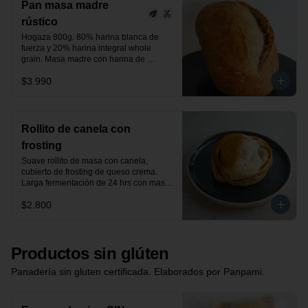
Pan masa madre
rústico
Hogaza 800g. 80% harina blanca de 
fuerza y 20% harina integral whole 
grain. Masa madre con harina de 
centeno orgánica.

$3.990
24 horas de fermentación.

Producto vegano.
Rollito de canela con
frosting
Suave rollito de masa con canela, 
cubierto de frosting de queso crema. 
Larga fermentación de 24 hrs con masa 
madre.
$2.800
Productos sin glúten
Panadería sin gluten certificada. Elaborados por Panpami.