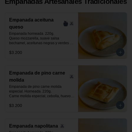
Empanadas Artesanales Tradicionales
Empanada aceituna
queso
Empanada horneada. 220g.

Queso mozzarella, suave salsa 
bechamel, aceitunas negras y verdes 
laminadas.
$3.200
Empanada de pino carne
molida
Empanada de pino carne molida 
especial. Horneada. 220g.

Carne molida especial, cebolla, huevo, 
aceituna negra de azapa y especias.
$3.200
Empanada napolitana