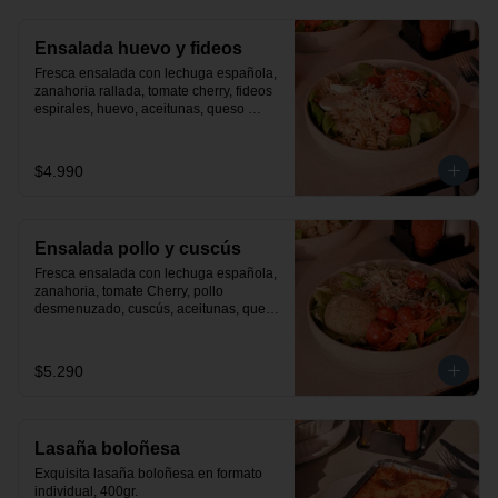
Ensalada huevo y fideos
Fresca ensalada con lechuga española, 
zanahoria rallada, tomate cherry, fideos 
espirales, huevo, aceitunas, queso 
parmesano y finas hiervas. Incluye 
aderezo de la casa.
$4.990
Ensalada pollo y cuscús
Fresca ensalada con lechuga española, 
zanahoria, tomate Cherry, pollo 
desmenuzado, cuscús, aceitunas, queso 
parmesano y finas hiervas. Incluye 
aderezo de la casa.
$5.290
Lasaña boloñesa
Exquisita lasaña boloñesa en formato 
individual, 400gr.
