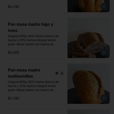
centeno orgánica. Aceitunas negras, 
$4.290
verdes y un toque de romero.

24 horas de fermentación.

Producto vegano.
Pan masa madre higo y
nuez.
Hogaza 800g. 80% harina blanca de 
fuerza y 20% harina integral whole 
grain. Masa madre con harina de 
centeno orgánica. Higos deshidratados 
$4.500
y nuez.

24 horas de fermentación.

Producto vegano.
Pan masa madre
multisemillas
Hogaza 800g. 80% harina blanca de 
fuerza y 20% harina integral whole 
grain. Masa madre con harina de 
centeno orgánica. Semillas de linaza, 
$4.290
chía y sésamo tostado, previamente 
activadas.

24 horas de fermentación.

Producto vegano.