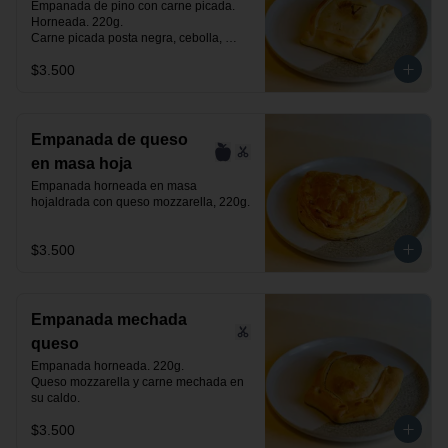
Empanada de pino con carne picada. 
Horneada. 220g.

Carne picada posta negra, cebolla, 
huevo, aceituna negra de azapa y 
$3.500
especias.
Empanada de queso
en masa hoja
Empanada horneada en masa 
hojaldrada con queso mozzarella, 220g.
$3.500
Empanada mechada
queso
Empanada horneada. 220g.

Queso mozzarella y carne mechada en 
su caldo.
$3.500