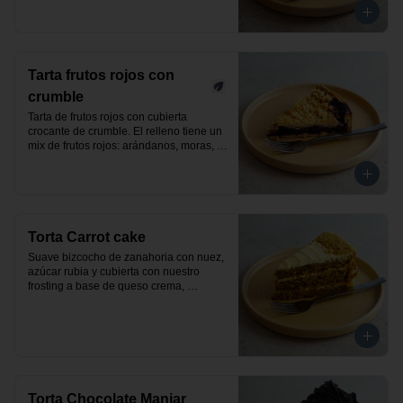
Tarta frutos rojos con
crumble
Tarta de frutos rojos con cubierta 
crocante de crumble. El relleno tiene un 
mix de frutos rojos: arándanos, moras, 
frutillas y frambuesas. Producto vegano.
Torta Carrot cake
Suave bizcocho de zanahoria con nuez, 
azúcar rubia y cubierta con nuestro 
frosting a base de queso crema, 
decorada con nueces. Un exquisito 
pastel clásico y elaborado de manera 
artesanal.
Torta Chocolate Manjar