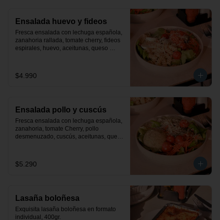
Ensalada huevo y fideos
Fresca ensalada con lechuga española, 
zanahoria rallada, tomate cherry, fideos 
espirales, huevo, aceitunas, queso 
parmesano y finas hiervas. Incluye 
aderezo de la casa.
$4.990
Ensalada pollo y cuscús
Fresca ensalada con lechuga española, 
zanahoria, tomate Cherry, pollo 
desmenuzado, cuscús, aceitunas, queso 
parmesano y finas hiervas. Incluye 
aderezo de la casa.
$5.290
Lasaña boloñesa
Exquisita lasaña boloñesa en formato 
individual, 400gr.
