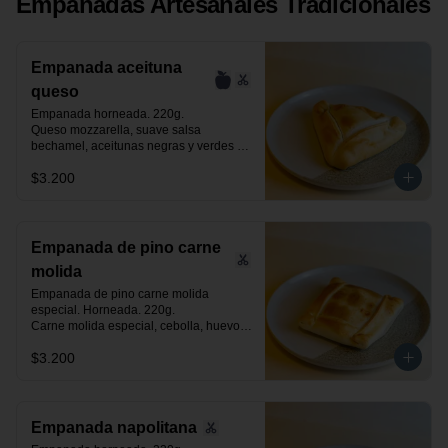
Empanadas Artesanales Tradicionales
Empanada aceituna
queso
Empanada horneada. 220g.

Queso mozzarella, suave salsa 
bechamel, aceitunas negras y verdes 
laminadas.
$3.200
Empanada de pino carne
molida
Empanada de pino carne molida 
especial. Horneada. 220g.

Carne molida especial, cebolla, huevo, 
aceituna negra de azapa y especias.
$3.200
Empanada napolitana