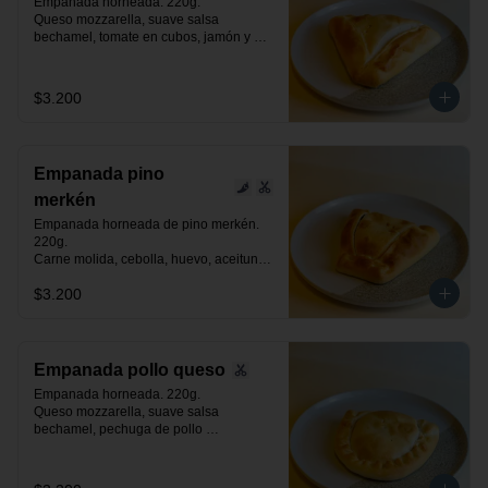
Empanada horneada. 220g.

Queso mozzarella, suave salsa 
bechamel, tomate en cubos, jamón y 
orégano.
$3.200
Empanada pino
merkén
Empanada horneada de pino merkén. 
220g.

Carne molida, cebolla, huevo, aceituna 
negra de azapa, suave toque de merkén 
$3.200
ahumado y especias.
Empanada pollo queso
Empanada horneada. 220g.

Queso mozzarella, suave salsa 
bechamel, pechuga de pollo 
desmenuzada y especias.