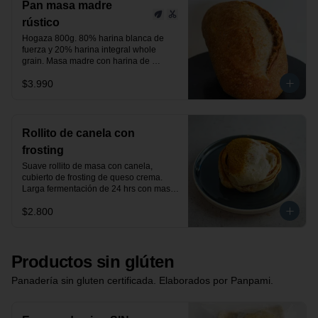
Pan masa madre
rústico
Hogaza 800g. 80% harina blanca de 
fuerza y 20% harina integral whole 
grain. Masa madre con harina de 
centeno orgánica.

$3.990
24 horas de fermentación.

Producto vegano.
Rollito de canela con
frosting
Suave rollito de masa con canela, 
cubierto de frosting de queso crema. 
Larga fermentación de 24 hrs con masa 
madre.
$2.800
Productos sin glúten
Panadería sin gluten certificada. Elaborados por Panpami.