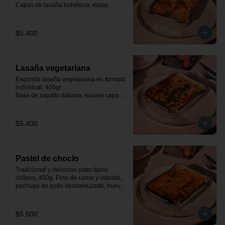
Capas de lasaña boloñesa, masa, 
queso mozzarella y salsa bechamel.
$5.400
Lasaña vegetariana
Exquisita lasaña vegetariana en formato 
individual, 400gr.

Base de zapallo italiano, suaves capas 
de masa, espinacas a la crema y salsa 
bechamel.
$5.400
Pastel de choclo
Tradicional y delicioso plato típico 
chileno, 450g. Pino de carne y cebolla, 
pechuga de pollo desmenuzado, huevo, 
aceituna y pastelera de choclo dulce.
$5.600