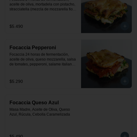
aceite de oliva, mortadela con pistacho, 
stracciatella (mezcla de mozzarella fior 
de latte con crema), rúcula y pesto.
$5.490
Focaccia Pepperoni
Focaccia 24 horas de fermentación, 
aceite de oliva, queso mozzarella, salsa 
de tomates, pepperoni, salame italiano y 
rúcula
$5.290
Focaccia Queso Azul
Masa Madre, Aceite de Oliva, Queso 
Azul, Rúcula, Cebolla Caramelizada
$5.490