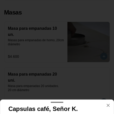
Masas
Masa para empanadas 10
un.
Masas para empanadas de horno, 20cm 
diámetro
$4.600
Masa para empanadas 20
uni.
Masa para empanadas 20 unidades.

20 cm diámetro
$9.200
Capsulas café, Señor K.