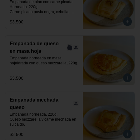
Empanada de pino con carne picada. 
Horneada. 220g.

Carne picada posta negra, cebolla, 
huevo, aceituna negra de azapa y 
$3.500
especias.
Empanada de queso
en masa hoja
Empanada horneada en masa 
hojaldrada con queso mozzarella, 220g.
$3.500
Empanada mechada
queso
Empanada horneada. 220g.

Queso mozzarella y carne mechada en 
su caldo.
$3.500