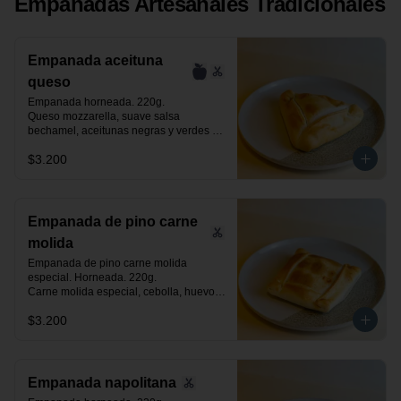
Empanadas Artesanales Tradicionales
Empanada aceituna
queso
Empanada horneada. 220g.

Queso mozzarella, suave salsa 
bechamel, aceitunas negras y verdes 
laminadas.
$3.200
Empanada de pino carne
molida
Empanada de pino carne molida 
especial. Horneada. 220g.

Carne molida especial, cebolla, huevo, 
aceituna negra de azapa y especias.
$3.200
Empanada napolitana