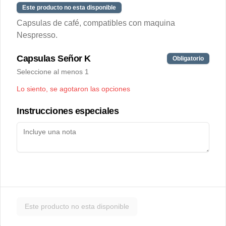
Este producto no esta disponible
Masas para empanadas de
Capsulas de café, compatibles con maquina
cóctel 20 un.
Nespresso.
Masa para empanadas de horno en 
formato cóctel, 11cm diámetro.
Capsulas Señor K
Obligatorio
$4.600
Seleccione al menos 1
Lo siento, se agotaron las opciones
Sopaipillas congeladas
Instrucciones especiales
artesanales
Suave masa de sopaipillas con zapallo. 
Ideales para freír en casa o hacer 
sopaipillas pasadas. 50 gramos por 
unidad.
Despensa
Este producto no esta disponible
Bolsa Nomades Foods