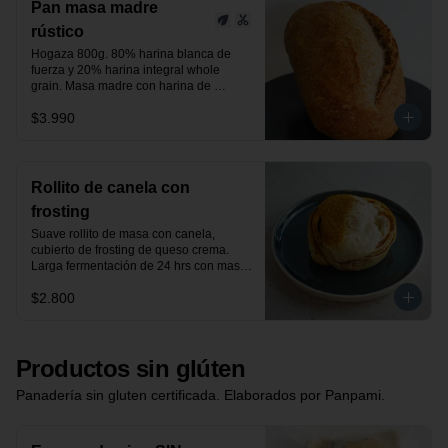
Pan masa madre
rústico
Hogaza 800g. 80% harina blanca de 
fuerza y 20% harina integral whole 
grain. Masa madre con harina de 
centeno orgánica.

$3.990
24 horas de fermentación.

Producto vegano.
Rollito de canela con
frosting
Suave rollito de masa con canela, 
cubierto de frosting de queso crema. 
Larga fermentación de 24 hrs con masa 
madre.
$2.800
Productos sin glúten
Panadería sin gluten certificada. Elaborados por Panpami.