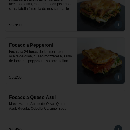
aceite de oliva, mortadela con pistacho, 
stracciatella (mezcla de mozzarella fior 
de latte con crema), rúcula y pesto.
$5.490
Focaccia Pepperoni
Focaccia 24 horas de fermentación, 
aceite de oliva, queso mozzarella, salsa 
de tomates, pepperoni, salame italiano y 
rúcula
$5.290
Focaccia Queso Azul
Masa Madre, Aceite de Oliva, Queso 
Azul, Rúcula, Cebolla Caramelizada
$5.490