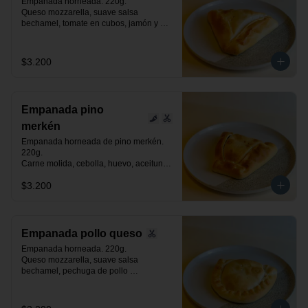
Empanada horneada. 220g.

Queso mozzarella, suave salsa 
bechamel, tomate en cubos, jamón y 
orégano.
$3.200
Empanada pino
merkén
Empanada horneada de pino merkén. 
220g.

Carne molida, cebolla, huevo, aceituna 
negra de azapa, suave toque de merkén 
$3.200
ahumado y especias.
Empanada pollo queso
Empanada horneada. 220g.

Queso mozzarella, suave salsa 
bechamel, pechuga de pollo 
desmenuzada y especias.