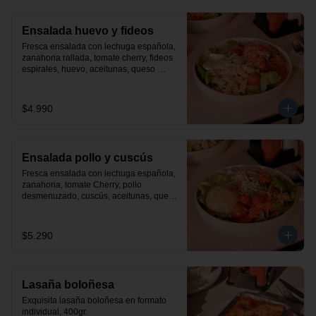
Ensalada huevo y fideos
Fresca ensalada con lechuga española, 
zanahoria rallada, tomate cherry, fideos 
espirales, huevo, aceitunas, queso 
parmesano y finas hiervas. Incluye 
aderezo de la casa.
$4.990
Ensalada pollo y cuscús
Fresca ensalada con lechuga española, 
zanahoria, tomate Cherry, pollo 
desmenuzado, cuscús, aceitunas, queso 
parmesano y finas hiervas. Incluye 
aderezo de la casa.
$5.290
Lasaña boloñesa
Exquisita lasaña boloñesa en formato 
individual, 400gr.
