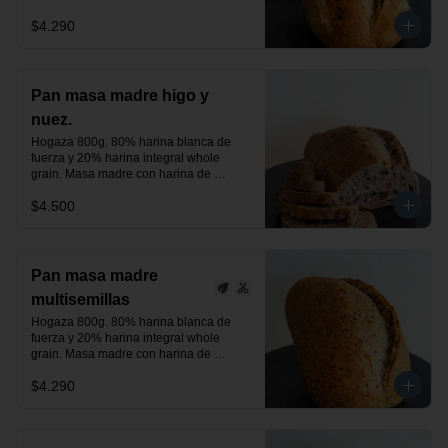
centeno orgánica. Aceitunas negras, 
$4.290
verdes y un toque de romero.

24 horas de fermentación.

Producto vegano.
Pan masa madre higo y
nuez.
Hogaza 800g. 80% harina blanca de 
fuerza y 20% harina integral whole 
grain. Masa madre con harina de 
centeno orgánica. Higos deshidratados 
$4.500
y nuez.

24 horas de fermentación.

Producto vegano.
Pan masa madre
multisemillas
Hogaza 800g. 80% harina blanca de 
fuerza y 20% harina integral whole 
grain. Masa madre con harina de 
centeno orgánica. Semillas de linaza, 
$4.290
chía y sésamo tostado, previamente 
activadas.

24 horas de fermentación.

Producto vegano.