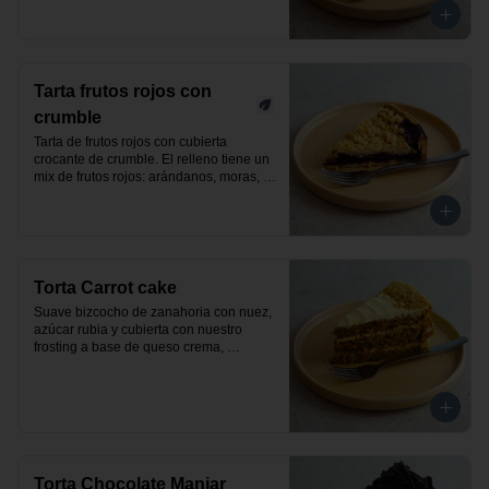
Tarta frutos rojos con
crumble
Tarta de frutos rojos con cubierta 
crocante de crumble. El relleno tiene un 
mix de frutos rojos: arándanos, moras, 
frutillas y frambuesas. Producto vegano.
Torta Carrot cake
Suave bizcocho de zanahoria con nuez, 
azúcar rubia y cubierta con nuestro 
frosting a base de queso crema, 
decorada con nueces. Un exquisito 
pastel clásico y elaborado de manera 
artesanal.
Torta Chocolate Manjar