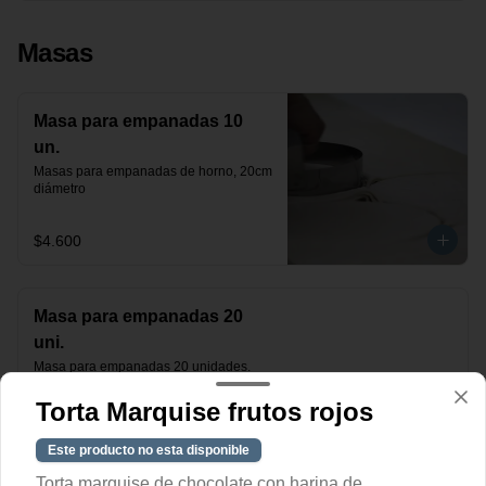
Masas
Masa para empanadas 10
un.
Masas para empanadas de horno, 20cm 
diámetro
$4.600
Masa para empanadas 20
uni.
Masa para empanadas 20 unidades.

20 cm diámetro
Torta Marquise frutos rojos
$9.200
Este producto no esta disponible
Torta marquise de chocolate con harina de