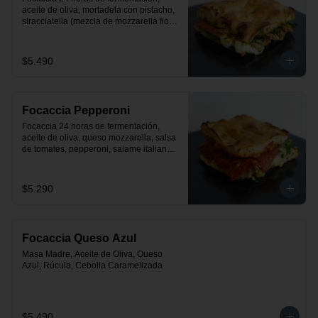
aceite de oliva, mortadela con pistacho, 
stracciatella (mezcla de mozzarella fior 
de latte con crema), rúcula y pesto.
$5.490
Focaccia Pepperoni
Focaccia 24 horas de fermentación, 
aceite de oliva, queso mozzarella, salsa 
de tomates, pepperoni, salame italiano y 
rúcula
$5.290
Focaccia Queso Azul
Masa Madre, Aceite de Oliva, Queso 
Azul, Rúcula, Cebolla Caramelizada
$5.490