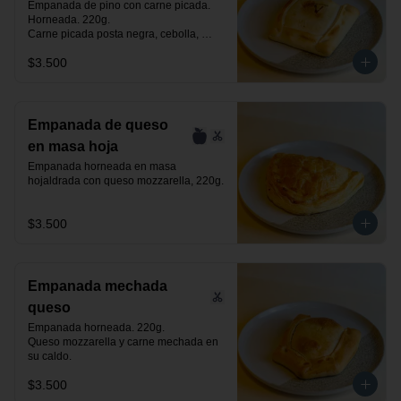
Empanada de pino con carne picada. 
Horneada. 220g.

Carne picada posta negra, cebolla, 
huevo, aceituna negra de azapa y 
$3.500
especias.
Empanada de queso
en masa hoja
Empanada horneada en masa 
hojaldrada con queso mozzarella, 220g.
$3.500
Empanada mechada
queso
Empanada horneada. 220g.

Queso mozzarella y carne mechada en 
su caldo.
$3.500