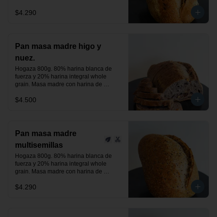
centeno orgánica. Aceitunas negras, 
$4.290
verdes y un toque de romero.

24 horas de fermentación.

Producto vegano.
Pan masa madre higo y
nuez.
Hogaza 800g. 80% harina blanca de 
fuerza y 20% harina integral whole 
grain. Masa madre con harina de 
centeno orgánica. Higos deshidratados 
$4.500
y nuez.

24 horas de fermentación.

Producto vegano.
Pan masa madre
multisemillas
Hogaza 800g. 80% harina blanca de 
fuerza y 20% harina integral whole 
grain. Masa madre con harina de 
centeno orgánica. Semillas de linaza, 
$4.290
chía y sésamo tostado, previamente 
activadas.

24 horas de fermentación.

Producto vegano.