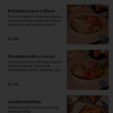
Ensalada huevo y fideos
Fresca ensalada con lechuga española, 
zanahoria rallada, tomate cherry, fideos 
espirales, huevo, aceitunas, queso 
parmesano y finas hiervas. Incluye 
aderezo de la casa.
$4.990
Ensalada pollo y cuscús
Fresca ensalada con lechuga española, 
zanahoria, tomate Cherry, pollo 
desmenuzado, cuscús, aceitunas, queso 
parmesano y finas hiervas. Incluye 
aderezo de la casa.
$5.290
Lasaña boloñesa
Exquisita lasaña boloñesa en formato 
individual, 400gr.
