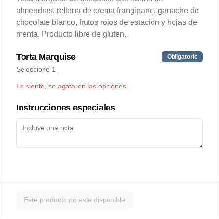
almendras, rellena de crema frangipane, ganache de
Masas para empanadas de
chocolate blanco, frutos rojos de estación y hojas de
cóctel 20 un.
menta. Producto libre de gluten.
Masa para empanadas de horno en 
formato cóctel, 11cm diámetro.
Torta Marquise
Obligatorio
$4.600
Seleccione 1
Lo siento, se agotaron las opciones
Sopaipillas congeladas
Instrucciones especiales
artesanales
Suave masa de sopaipillas con zapallo. 
Ideales para freír en casa o hacer 
sopaipillas pasadas. 50 gramos por 
unidad.
Despensa
Este producto no esta disponible
Bolsa Nomades Foods