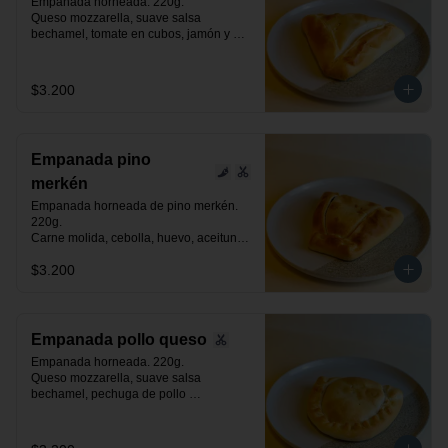
Empanada horneada. 220g.

Queso mozzarella, suave salsa 
bechamel, tomate en cubos, jamón y 
orégano.
$3.200
Empanada pino
merkén
Empanada horneada de pino merkén. 
220g.

Carne molida, cebolla, huevo, aceituna 
negra de azapa, suave toque de merkén 
$3.200
ahumado y especias.
Empanada pollo queso
Empanada horneada. 220g.

Queso mozzarella, suave salsa 
bechamel, pechuga de pollo 
desmenuzada y especias.