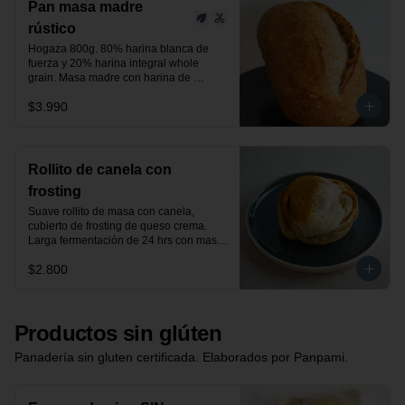
Pan masa madre
rústico
Hogaza 800g. 80% harina blanca de 
fuerza y 20% harina integral whole 
grain. Masa madre con harina de 
centeno orgánica.

$3.990
24 horas de fermentación.

Producto vegano.
Rollito de canela con
frosting
Suave rollito de masa con canela, 
cubierto de frosting de queso crema. 
Larga fermentación de 24 hrs con masa 
madre.
$2.800
Productos sin glúten
Panadería sin gluten certificada. Elaborados por Panpami.