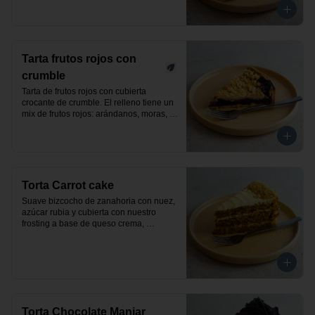
Tarta frutos rojos con
crumble
Tarta de frutos rojos con cubierta 
crocante de crumble. El relleno tiene un 
mix de frutos rojos: arándanos, moras, 
frutillas y frambuesas. Producto vegano.
Torta Carrot cake
Suave bizcocho de zanahoria con nuez, 
azúcar rubia y cubierta con nuestro 
frosting a base de queso crema, 
decorada con nueces. Un exquisito 
pastel clásico y elaborado de manera 
artesanal.
Torta Chocolate Manjar