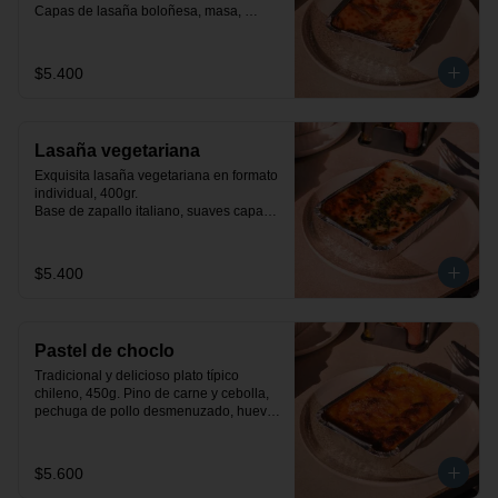
Capas de lasaña boloñesa, masa, 
queso mozzarella y salsa bechamel.
$5.400
Lasaña vegetariana
Exquisita lasaña vegetariana en formato 
individual, 400gr.

Base de zapallo italiano, suaves capas 
de masa, espinacas a la crema y salsa 
bechamel.
$5.400
Pastel de choclo
Tradicional y delicioso plato típico 
chileno, 450g. Pino de carne y cebolla, 
pechuga de pollo desmenuzado, huevo, 
aceituna y pastelera de choclo dulce.
$5.600