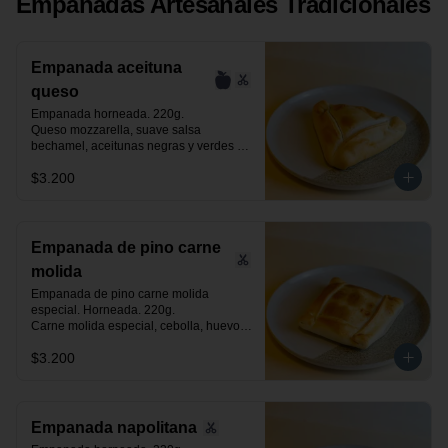
Empanadas Artesanales Tradicionales
Empanada aceituna
queso
Empanada horneada. 220g.

Queso mozzarella, suave salsa 
bechamel, aceitunas negras y verdes 
laminadas.
$3.200
Empanada de pino carne
molida
Empanada de pino carne molida 
especial. Horneada. 220g.

Carne molida especial, cebolla, huevo, 
aceituna negra de azapa y especias.
$3.200
Empanada napolitana