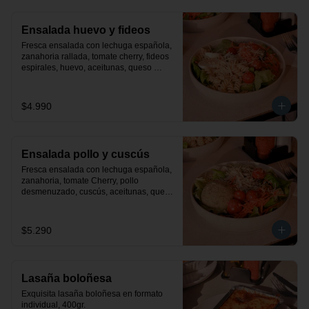
Ensalada huevo y fideos
Fresca ensalada con lechuga española, 
zanahoria rallada, tomate cherry, fideos 
espirales, huevo, aceitunas, queso 
parmesano y finas hiervas. Incluye 
aderezo de la casa.
$4.990
Ensalada pollo y cuscús
Fresca ensalada con lechuga española, 
zanahoria, tomate Cherry, pollo 
desmenuzado, cuscús, aceitunas, queso 
parmesano y finas hiervas. Incluye 
aderezo de la casa.
$5.290
Lasaña boloñesa
Exquisita lasaña boloñesa en formato 
individual, 400gr.
