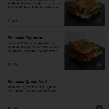
aceite de oliva, mortadela con pistacho, 
stracciatella (mezcla de mozzarella fior 
de latte con crema), rúcula y pesto.
$5.490
Focaccia Pepperoni
Focaccia 24 horas de fermentación, 
aceite de oliva, queso mozzarella, salsa 
de tomates, pepperoni, salame italiano y 
rúcula
$5.290
Focaccia Queso Azul
Masa Madre, Aceite de Oliva, Queso 
Azul, Rúcula, Cebolla Caramelizada
$5.490