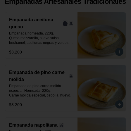
Empanadas Artesanales Tradicionales
Empanada aceituna
queso
Empanada horneada. 220g.

Queso mozzarella, suave salsa 
bechamel, aceitunas negras y verdes 
laminadas.
$3.200
Empanada de pino carne
molida
Empanada de pino carne molida 
especial. Horneada. 220g.

Carne molida especial, cebolla, huevo, 
aceituna negra de azapa y especias.
$3.200
Empanada napolitana