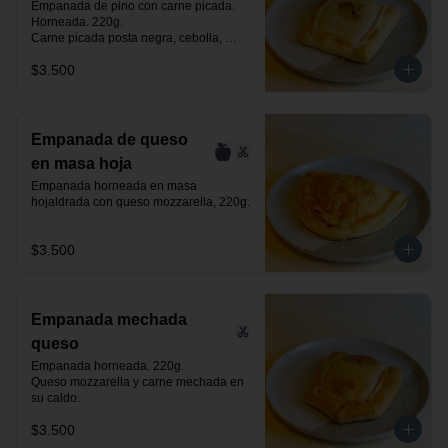
Empanada de pino con carne picada. 
Horneada. 220g.

Carne picada posta negra, cebolla, 
huevo, aceituna negra de azapa y 
$3.500
especias.
Empanada de queso
en masa hoja
Empanada horneada en masa 
hojaldrada con queso mozzarella, 220g.
$3.500
Empanada mechada
queso
Empanada horneada. 220g.

Queso mozzarella y carne mechada en 
su caldo.
$3.500