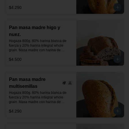
centeno orgánica. Aceitunas negras, 
$4.290
verdes y un toque de romero.

24 horas de fermentación.

Producto vegano.
Pan masa madre higo y
nuez.
Hogaza 800g. 80% harina blanca de 
fuerza y 20% harina integral whole 
grain. Masa madre con harina de 
centeno orgánica. Higos deshidratados 
$4.500
y nuez.

24 horas de fermentación.

Producto vegano.
Pan masa madre
multisemillas
Hogaza 800g. 80% harina blanca de 
fuerza y 20% harina integral whole 
grain. Masa madre con harina de 
centeno orgánica. Semillas de linaza, 
$4.290
chía y sésamo tostado, previamente 
activadas.

24 horas de fermentación.

Producto vegano.