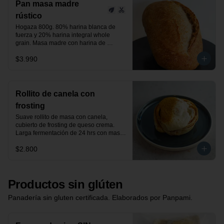
Pan masa madre
rústico
Hogaza 800g. 80% harina blanca de 
fuerza y 20% harina integral whole 
grain. Masa madre con harina de 
centeno orgánica.

$3.990
24 horas de fermentación.

Producto vegano.
Rollito de canela con
frosting
Suave rollito de masa con canela, 
cubierto de frosting de queso crema. 
Larga fermentación de 24 hrs con masa 
madre.
$2.800
Productos sin glúten
Panadería sin gluten certificada. Elaborados por Panpami.