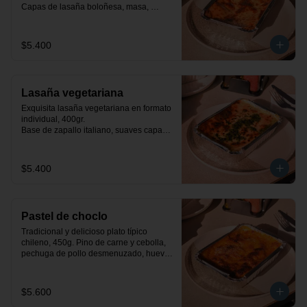
Capas de lasaña boloñesa, masa, 
queso mozzarella y salsa bechamel.
$5.400
Lasaña vegetariana
Exquisita lasaña vegetariana en formato 
individual, 400gr.

Base de zapallo italiano, suaves capas 
de masa, espinacas a la crema y salsa 
bechamel.
$5.400
Pastel de choclo
Tradicional y delicioso plato típico 
chileno, 450g. Pino de carne y cebolla, 
pechuga de pollo desmenuzado, huevo, 
aceituna y pastelera de choclo dulce.
$5.600