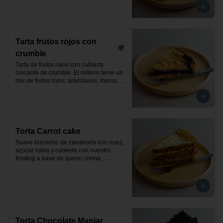
Tarta frutos rojos con
crumble
Tarta de frutos rojos con cubierta 
crocante de crumble. El relleno tiene un 
mix de frutos rojos: arándanos, moras, 
frutillas y frambuesas. Producto vegano.
Torta Carrot cake
Suave bizcocho de zanahoria con nuez, 
azúcar rubia y cubierta con nuestro 
frosting a base de queso crema, 
decorada con nueces. Un exquisito 
pastel clásico y elaborado de manera 
artesanal.
Torta Chocolate Manjar