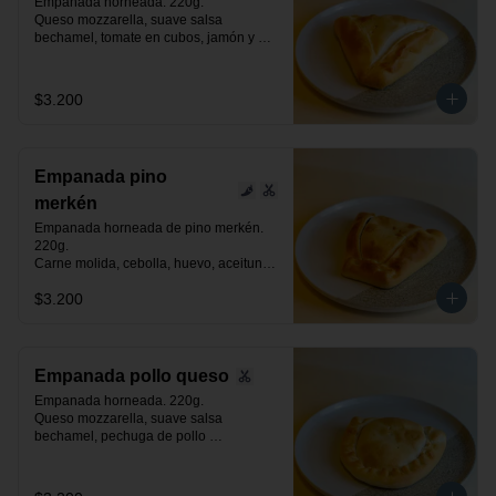
Empanada horneada. 220g.

Queso mozzarella, suave salsa 
bechamel, tomate en cubos, jamón y 
orégano.
$3.200
Empanada pino
merkén
Empanada horneada de pino merkén. 
220g.

Carne molida, cebolla, huevo, aceituna 
negra de azapa, suave toque de merkén 
$3.200
ahumado y especias.
Empanada pollo queso
Empanada horneada. 220g.

Queso mozzarella, suave salsa 
bechamel, pechuga de pollo 
desmenuzada y especias.