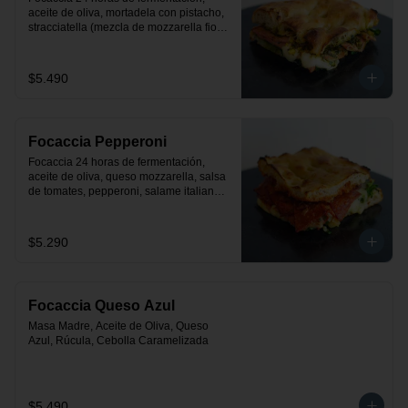
aceite de oliva, mortadela con pistacho, 
stracciatella (mezcla de mozzarella fior 
de latte con crema), rúcula y pesto.
$5.490
Focaccia Pepperoni
Focaccia 24 horas de fermentación, 
aceite de oliva, queso mozzarella, salsa 
de tomates, pepperoni, salame italiano y 
rúcula
$5.290
Focaccia Queso Azul
Masa Madre, Aceite de Oliva, Queso 
Azul, Rúcula, Cebolla Caramelizada
$5.490