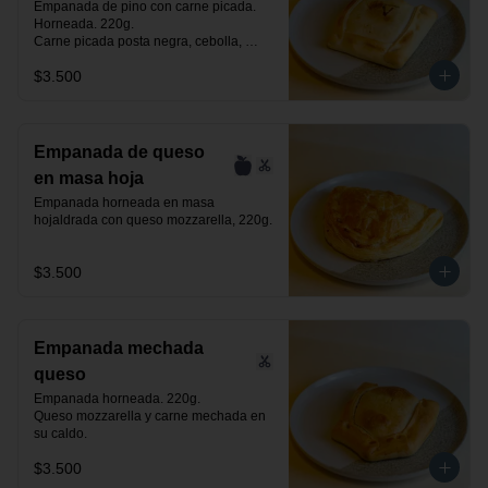
Empanada de pino con carne picada. 
Horneada. 220g.

Carne picada posta negra, cebolla, 
huevo, aceituna negra de azapa y 
$3.500
especias.
Empanada de queso
en masa hoja
Empanada horneada en masa 
hojaldrada con queso mozzarella, 220g.
$3.500
Empanada mechada
queso
Empanada horneada. 220g.

Queso mozzarella y carne mechada en 
su caldo.
$3.500