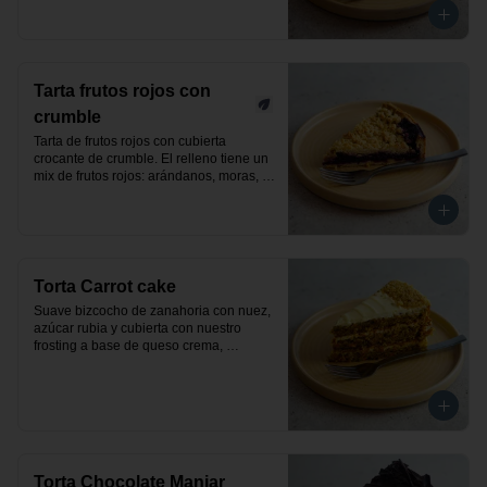
Tarta frutos rojos con
crumble
Tarta de frutos rojos con cubierta 
crocante de crumble. El relleno tiene un 
mix de frutos rojos: arándanos, moras, 
frutillas y frambuesas. Producto vegano.
Torta Carrot cake
Suave bizcocho de zanahoria con nuez, 
azúcar rubia y cubierta con nuestro 
frosting a base de queso crema, 
decorada con nueces. Un exquisito 
pastel clásico y elaborado de manera 
artesanal.
Torta Chocolate Manjar