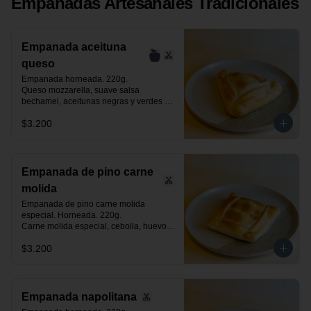
Empanadas Artesanales Tradicionales
Empanada aceituna
queso
Empanada horneada. 220g.

Queso mozzarella, suave salsa 
bechamel, aceitunas negras y verdes 
laminadas.
$3.200
Empanada de pino carne
molida
Empanada de pino carne molida 
especial. Horneada. 220g.

Carne molida especial, cebolla, huevo, 
aceituna negra de azapa y especias.
$3.200
Empanada napolitana