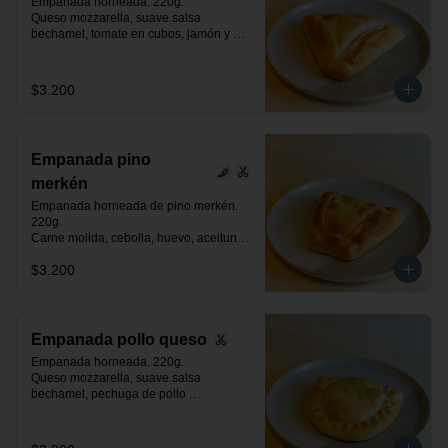
Empanada horneada. 220g.

Queso mozzarella, suave salsa 
bechamel, tomate en cubos, jamón y 
orégano.
$3.200
Empanada pino
merkén
Empanada horneada de pino merkén. 
220g.

Carne molida, cebolla, huevo, aceituna 
negra de azapa, suave toque de merkén 
$3.200
ahumado y especias.
Empanada pollo queso
Empanada horneada. 220g.

Queso mozzarella, suave salsa 
bechamel, pechuga de pollo 
desmenuzada y especias.