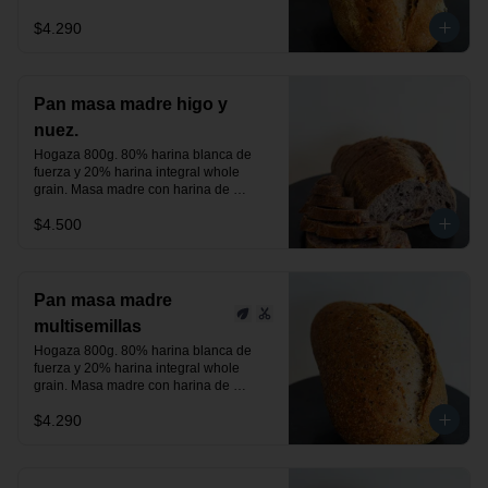
centeno orgánica. Aceitunas negras, 
$4.290
verdes y un toque de romero.

24 horas de fermentación.

Producto vegano.
Pan masa madre higo y
nuez.
Hogaza 800g. 80% harina blanca de 
fuerza y 20% harina integral whole 
grain. Masa madre con harina de 
centeno orgánica. Higos deshidratados 
$4.500
y nuez.

24 horas de fermentación.

Producto vegano.
Pan masa madre
multisemillas
Hogaza 800g. 80% harina blanca de 
fuerza y 20% harina integral whole 
grain. Masa madre con harina de 
centeno orgánica. Semillas de linaza, 
$4.290
chía y sésamo tostado, previamente 
activadas.

24 horas de fermentación.

Producto vegano.