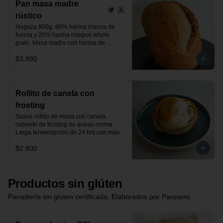
Pan masa madre
rústico
Hogaza 800g. 80% harina blanca de 
fuerza y 20% harina integral whole 
grain. Masa madre con harina de 
centeno orgánica.

$3.990
24 horas de fermentación.

Producto vegano.
Rollito de canela con
frosting
Suave rollito de masa con canela, 
cubierto de frosting de queso crema. 
Larga fermentación de 24 hrs con masa 
madre.
$2.800
Productos sin glúten
Panadería sin gluten certificada. Elaborados por Panpami.