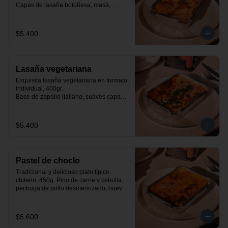
Capas de lasaña boloñesa, masa, 
queso mozzarella y salsa bechamel.
$5.400
Lasaña vegetariana
Exquisita lasaña vegetariana en formato 
individual, 400gr.

Base de zapallo italiano, suaves capas 
de masa, espinacas a la crema y salsa 
bechamel.
$5.400
Pastel de choclo
Tradicional y delicioso plato típico 
chileno, 450g. Pino de carne y cebolla, 
pechuga de pollo desmenuzado, huevo, 
aceituna y pastelera de choclo dulce.
$5.600