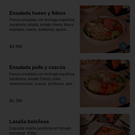
Ensalada huevo y fideos
Fresca ensalada con lechuga española, 
zanahoria rallada, tomate cherry, fideos 
espirales, huevo, aceitunas, queso 
parmesano y finas hiervas. Incluye 
aderezo de la casa.
$4.990
Ensalada pollo y cuscús
Fresca ensalada con lechuga española, 
zanahoria, tomate Cherry, pollo 
desmenuzado, cuscús, aceitunas, queso 
parmesano y finas hiervas. Incluye 
aderezo de la casa.
$5.290
Lasaña boloñesa
Exquisita lasaña boloñesa en formato 
individual, 400gr.
